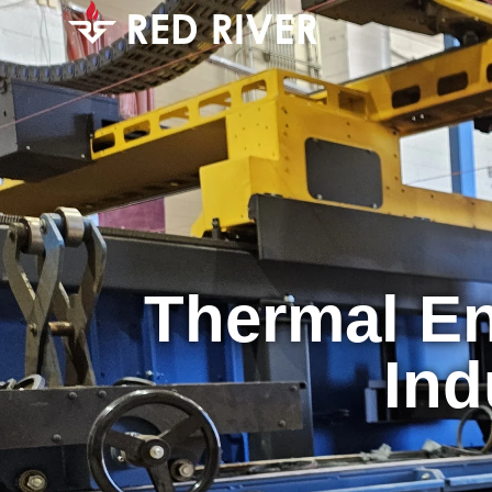
Thermal En
Ind